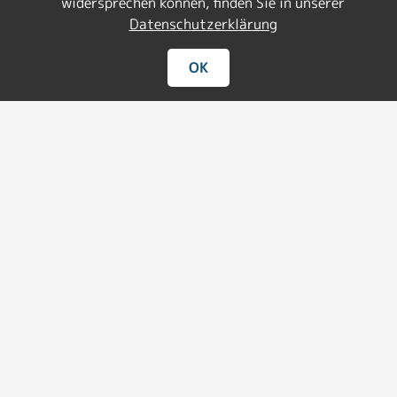
widersprechen können, finden Sie in unserer
am Meer, für bis zu 4 Personen.
Datenschutzerklärung
OK
Kontakt
hilde@zeeperle.de
© 2026 Hilde Basten, Zeeperle
Impressum
Datenschutz