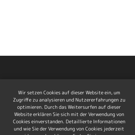
Wir setzen Cookies auf dieser Website ein, um
Zugriffe zu analysieren und Nutzererfahrungen zu
Die Zeeperle
optimieren. Durch das Weitersurfen auf dieser
Website erklären Sie sich mit der Verwendung von
Zu vermieten: ein gemütliches privates Ferienhaus
Cookies einverstanden. Detaillierte Informationen
auf dem 5-Sterne Camping & Beachresort
und wie Sie der Verwendung von Cookies jederzeit
Julianahoeve in Renesse, Zeeland / Niederlande, direkt